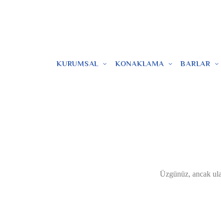
0242 766 43 00
KURUMSAL
KONAKLAMA
BARLAR
Üzgünüz, ancak ulaş