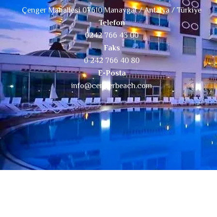
Çenger Mahallesi 07610 Manavgat / Antalya / Türkiye
Telefon
0242 766 43 00
Faks
0 242 766 40 80
E-Posta
info@cengerbeach.com