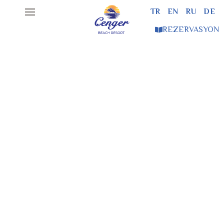
TR
EN
RU
DE
0242 766 43 00
REZERVASYON