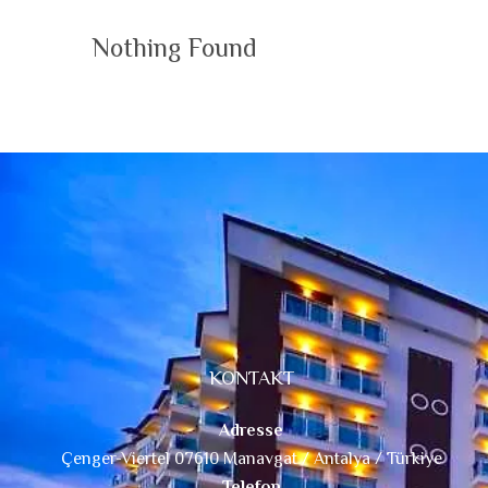
Nothing Found
KONTAKT
Adresse
Çenger-Viertel 07610 Manavgat / Antalya / Türkiye
Telefon