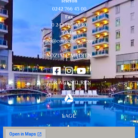
Telefon
0242 766 43 00
Fax
0 242 766 40 80
E-Mail
info@cengerbeach.com
SOZIALE MEDIEN
FÜR AGENTUREN
LAGE