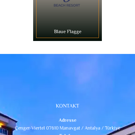
Blaue Flagge
KONTAKT
Adresse
Çenger-Viertel 07610 Manavgat / Antalya / Türkiye